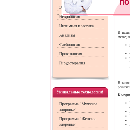
Эндокринология
Неврология
Интимная пластика
В наше
Анализы
методик
Флебология
Проктология
Гирудотерапия
В завис
религио
Уникальные технологии!
К меди
Программа "Мужское
здоровье"
Программа "Женское
здоровье"