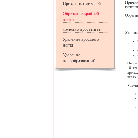
Причин
Прокалывание ушей
гигиени
Обрезание крайней
Обрезан
плоти
Лечение простатита
Удлине
Удаление вросшего
ногтя
Удаление
новообразований
Операц
10 см
происх
целях.
Утолщ