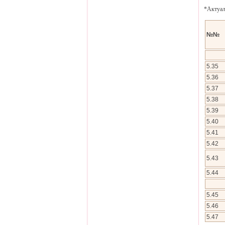
*Актуал
№№
5.35
5.36
5.37
5.38
5.39
5.40
5.41
5.42
5.43
5.44
5.45
5.46
5.47