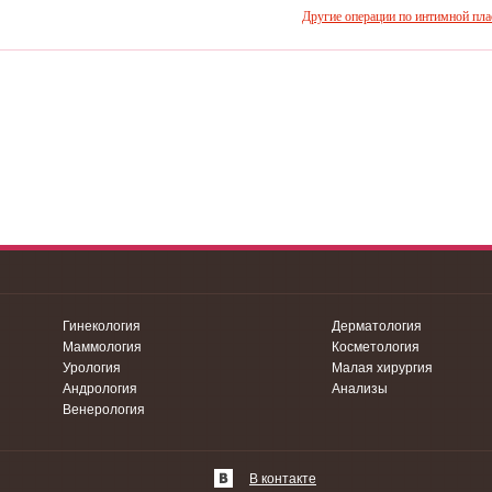
Другие операции по интимной пла
Гинекология
Дерматология
Маммология
Косметология
Урология
Малая хирургия
Андрология
Анализы
Венерология
В контакте