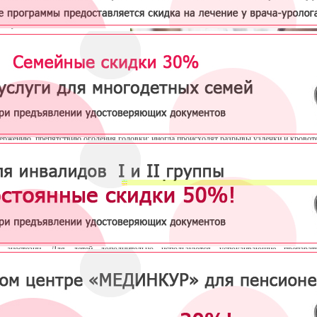
ость в пластике уздечки полового
у мужчин может быть связана с
ами эстетического характера или с
м медицинских показаний.
 крайней плоти — это продольная
складка между головкой и крайней
ю, которая в норме хорошо
ивается. Она бывает короткой в
тате врожденной патологии или
, что может вызывать боль в
е полового акта, преждевременному
ержению, препятствию оголения головки; иногда происходят разрывы уздечки и кровоте
ка уздечки крайней плоти (обрезание)
- производится хирургом-урологом нашего 
 циркулярного разреза иссечение листков и коррекция уздечки.
я по пластике уздечки заключается в поперечном рассечении и продольном ушива
твует ее удлинению.
едицинского центра "Мединкур" имеют высшую квалификацию и большой опыт в о
 плоти. Они в совершенстве владеют современными методиками, выбор которых за
ий и с учетом пожеланий пациента. Все операции у нас проводятся безболезненно с при
й анестезии. Для детей дополнительно используются успокаивающие препарат
ерационный период протекает также безболезненно и без осложнений.
Операцию проводит врач уролог андролог Грасс Денис Александро
8
Записаться на процедуру можно по телефонам нашего центра в Москве