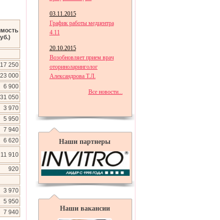
03.11.2015
График работы медцентра
имость
4.11
уб.)
20.10.2015
Возобновляет прием врач
17 250
оториноларинголог
23 000
Александрова Т.Л.
6 900
Все новости...
31 050
3 970
5 950
7 940
6 620
Наши партнеры
11 910
920
3 970
5 950
Наши вакансии
7 940