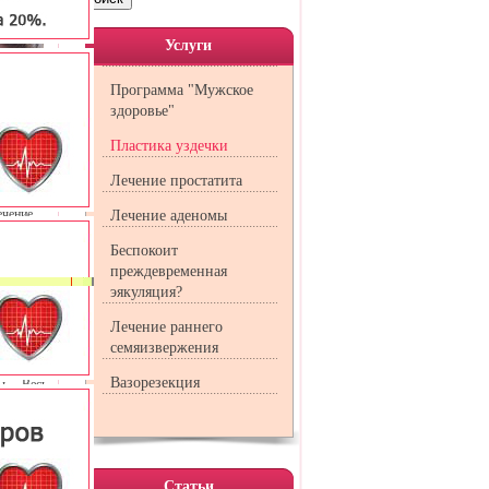
Услуги
Программа "Мужское
здоровье"
Пластика уздечки
Лечение простатита
чение.
Лечение аденомы
центра с
Беспокоит
преждевременная
нии, что
эякуляция?
Лечение раннего
брезании
семяизвержения
висит от
менением
Вазорезекция
ы. Весь
вич.
 (917)
Статьи