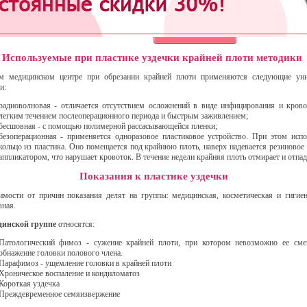
565-60-99;
или через форму он-лайн записи:
Используемые при пластике уздечки крайней плоти методики
м медицинском центре при обрезании крайней плоти применяются следующие уни
и:
радиоволновая - отличается отсутствием осложнений в виде инфицирования и крово
легким течением послеоперационного периода и быстрым заживлением;
бесшовная - с помощью полимерной рассасывающейся пленки;
безоперационная - применяется одноразовое пластиковое устройство. При этом испо
кольцо из пластика. Оно помещается под крайнюю плоть, наверх надевается резиновое 
аппликатором, что нарушает кровоток. В течение недели крайняя плоть отмирает и отпад
Показания к пластике уздечки
имости от причин показания делят на группы: медицинская, косметическая и гигиен
зная.
цинской группе
относятся:
Патологический фимоз - сужение крайней плоти, при котором невозможно ее см
обнажение головки полового члена.
Парафимоз - ущемление головки в крайней плоти
Хроническое воспаление и кондиломатоз
Короткая уздечка
Преждевременное семяизвержение