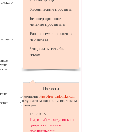
 легкого
Хронический простатит
Безоперационное
лечение простатита
Раннее семяизвержение:
ешающего
что делать
Что делать, есть боль в
члене
еньше
 чаще
еских
Новости
ление
В компании
https://free-diplomiks.com
доступна возможность купить диплом
леток
техникума
18.12.2015
График работы медицинского
центра в выходные и
праздничные дни