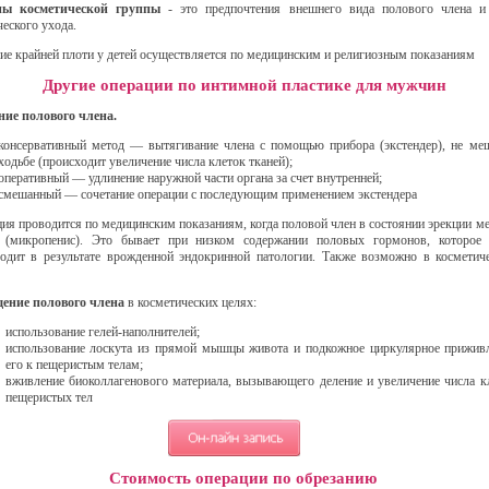
ы косметической группы
- это предпочтения внешнего вида полового члена и
ческого ухода.
ие крайней плоти у детей осуществляется по медицинским и религиозным показаниям
Другие операции по интимной пластике для мужчин
ние полового члена.
консервативный метод — вытягивание члена с помощью прибора (экстендер), не м
ходьбе (происходит увеличение числа клеток тканей);
оперативный — удлинение наружной части органа за счет внутренней;
смешанный — сочетание операции с последующим применением экстендера
ия проводится по медицинским показаниям, когда половой член в состоянии эрекции м
 (микропенис). Это бывает при низком содержании половых гормонов, которое
одит в результате врожденной эндокринной патологии. Также возможно в косметич
ение полового члена
в косметических целях:
использование гелей-наполнителей;
использование лоскута из прямой мышцы живота и подкожное циркулярное прижив
его к пещеристым телам;
вживление биоколлагенового материала, вызывающего деление и увеличение числа к
пещеристых тел
Стоимость операции по обрезанию