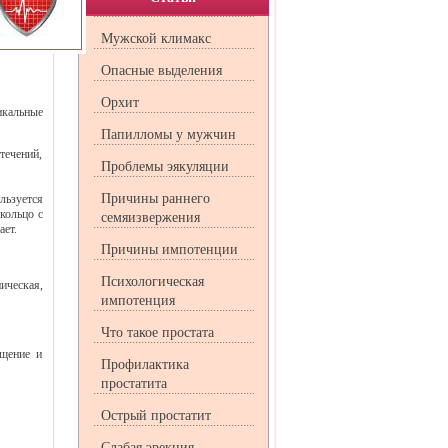
Мужской климакс
Опасные выделения
Орхит
кальные
Папилломы у мужчин
течений,
Проблемы эякуляции
Причины раннего
льзуется
кольцо с
семяизвержения
ает.
Причины импотенции
Психологическая
ическая,
импотенция
Что такое простата
ещение и
Профилактика
простатита
Острый простатит
Слабая эрекция