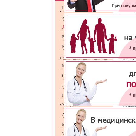
Потребн
Гинекология
члена 
проблем
Урология
наличие
Андрология
Уздечка
кожная 
Венерология
плоть
растяг
резуль
Косметология
травмы
процесс
Терапия
семяизв
Кардиология
Пласти
помощью
Оториноларингология
Операци
способс
Дерматология
Врачи м
Гастроэнтрология
крайней
показан
Хирургия
местно
послеоп
Аллергология
Маммология
УЗИ