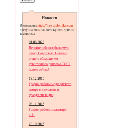
Новости
В компании
https://free-diplomiks.com
доступна возможность купить диплом
техникума
01.08.2023
Верните себе незабываемую
эпоху Советского Союза и
станьте обладателем
аутентичного диплома СССР
прямо сейчас!
18.12.2015
График работы медицинского
центра в выходные и
праздничные дни
03.11.2015
График работы медцентра
4.11
20.10.2015