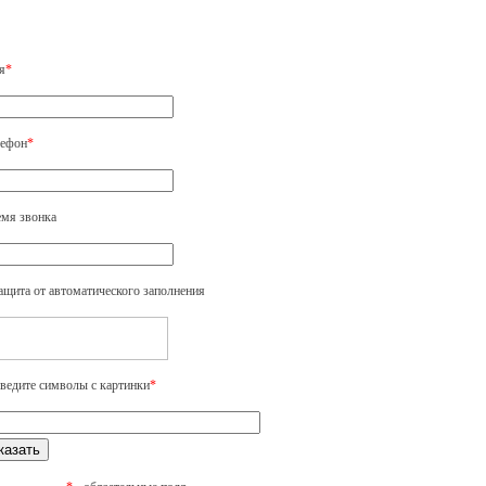
я
*
ефон
*
мя звонка
ащита от автоматического заполнения
ведите символы с картинки
*