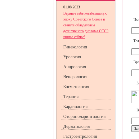
01.08.2023
Верните себе незабываемую
эпоху Советского Союза и
Им
станьте обладателем
аутентичного диплома СССР
прямо сейчас!
Тел
Гинекология
Урология
Вре
Андрология
Венерология
З
Косметология
Терапия
Кардиология
В
Оториноларингология
Дерматология
Гастроэнтрология