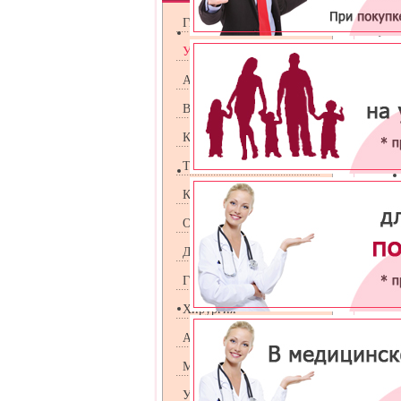
Лечени
Гинекология
сопутс
диагнос
Урология
Андрология
Венерология
Уролог
Косметология
Терапия
Кардиология
Оториноларингология
Лечение
Дерматология
воспале
Гастроэнтрология
Хирургия
В больш
Аллергология
и лабор
Маммология
УЗИ