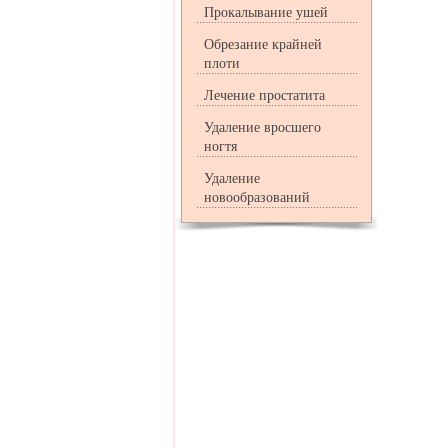
Прокалывание ушей
Обрезание крайней
плоти
Лечение простатита
Удаление вросшего
ногтя
Удаление
новообразований