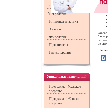
При хро
Эндокринология
Неврология
Интимная пластика
Анализы
Особое 
благопр
Флебология
случаях
органах
Проктология
Расска
Гирудотерапия
Уникальные технологии!
Программа "Мужское
здоровье"
Программа "Женское
здоровье"