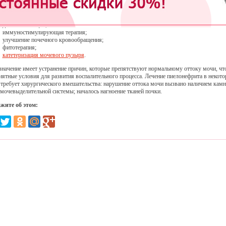
нической форме заболевания проводится:
антибактериальная терапия;
дезинтоксикация;
иммуностимулирующая терапия;
улучшение почечного кровообращения;
фитотерапия;
катетеризация мочевого пузыря
.
значение имеет устранение причин, которые препятствуют нормальному оттоку мочи, что
иятные условия для развития воспалительного процесса. Лечение пиелонефрита в некот
 требует хирургического вмешательства: нарушение оттока мочи вызвано наличием камн
 мочевыделительной системы; началось нагноение тканей почки.
жите об этом: