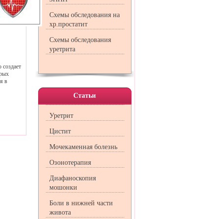
Схемы обследования на
хр.простатит
Схемы обследования
уретрита
 создает
орых
я в
Статьи
Уретрит
Цистит
Мочекаменная болезнь
Озонотерапия
Диафаноскопия
мошонки
Боли в нижней части
живота