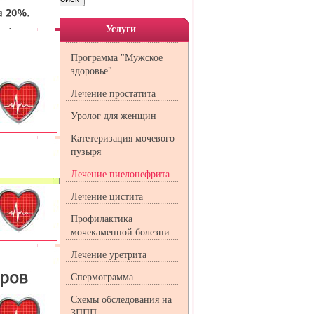
 наличия
 пройти
Услуги
Программа "Мужское
здоровье"
Лечение простатита
Уролог для женщин
Катетеризация мочевого
пузыря
Лечение пиелонефрита
Лечение цистита
Профилактика
мочекаменной болезни
Лечение уретрита
олевания
Спермограмма
Схемы обследования на
ЗППП