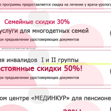
е пиелонефрита
зависит от тяжести болезни, возбудителя воспалительного процесса,
твующих заболеваний и т.д. Перед назначением терапии пациентам необходимо
тическое обследование, без чего невозможно назначить эффективное лечение.
 назначает обследования
, необходимые для назначения лечения пиелонефрита:
клинический анализ мочи;
анализ мочи по Нечипоренко;
посев мочи для выявления возбудителя
;
эндоурологические методы;
УЗИ;
радионуклидные методы диагностики;
компьютерная томография.
 острой формы заболевания должно проводиться в стационаре. Терапия неосложненного
ния почек включает:
прием антибиотиков;
дезинтоксикационных препаратов;
иммуностимулирующих препаратов.
инстве случаев через две-три недели наступает выздоровление: исчезают симптомы заб
аторные анализы подтверждают отсутствие возбудителя.