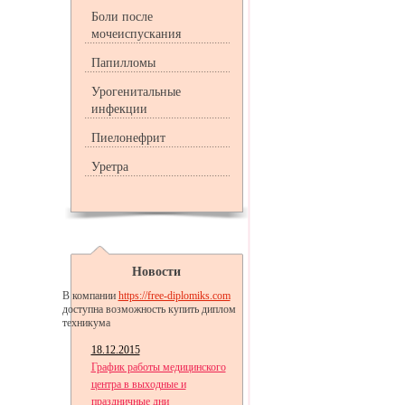
Боли после
мочеиспускания
Папилломы
Урогенитальные
инфекции
Пиелонефрит
Уретра
Новости
В компании
https://free-diplomiks.com
доступна возможность купить диплом
техникума
18.12.2015
График работы медицинского
центра в выходные и
праздничные дни