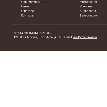
Специалисты
Маммология
Цены
Урология
О центре
Андрология
Контакты
Венерология
© ООО “МЕДИНКУР” 2008-2013
129085, г. Москва, Пр-т Мира, д. 105, e-mail:
mail@medinkur.ru