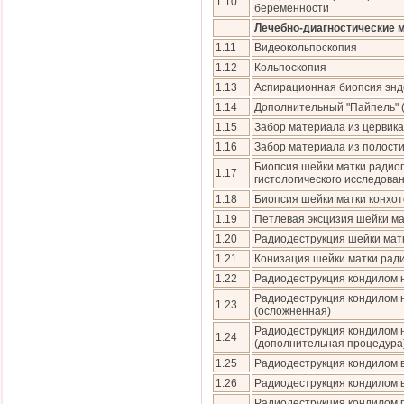
1.10
беременности
Лечебно-диагностические 
1.11
Видеокольпоскопия
1.12
Кольпоскопия
1.13
Аспирационная биопсия эндо
1.14
Дополнительный "Пайпель" 
1.15
Забор материала из цервика
1.16
Забор материала из полост
Биопсия шейки матки радио
1.17
гистологического исследова
1.18
Биопсия шейки матки конхо
1.19
Петлевая эксцизия шейки ма
1.20
Радиодеструкция шейки мат
1.21
Конизация шейки матки рад
1.22
Радиодеструкция кондилом 
Радиодеструкция кондилом 
1.23
(осложненная)
Радиодеструкция кондилом 
1.24
(дополнительная процедура
1.25
Радиодеструкция кондилом 
1.26
Радиодеструкция кондилом 
Радиодеструкция кондилом 