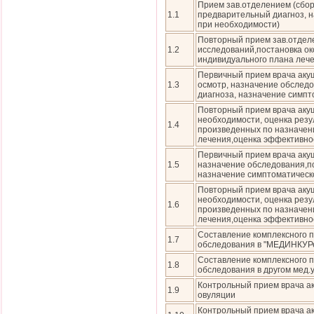
Прием зав.отделением (сбо
1.1
предварительный диагноз, 
при необходимости)
Повторный прием зав.отделе
1.2
исследований,постановка ок
индивидуального плана лече
Первичный прием врача акуше
1.3
осмотр, назначение обслед
диагноза, назначение симпт
Повторный прием врача акуше
необходимости, оценка резу
1.4
произведенных по назначен
лечения,оценка эффективнос
Первичный прием врача акуш
1.5
назначение обследования,по
назначение симптоматическ
Повторный прием врача акуш
необходимости, оценка резу
1.6
произведенных по назначен
лечения,оценка эффективнос
Составление комплексного п
1.7
обследования в "МЕДИНКУР
Составление комплексного п
1.8
обследования в другом мед
Контрольный прием врача а
1.9
овуляции
Контрольный прием врача а