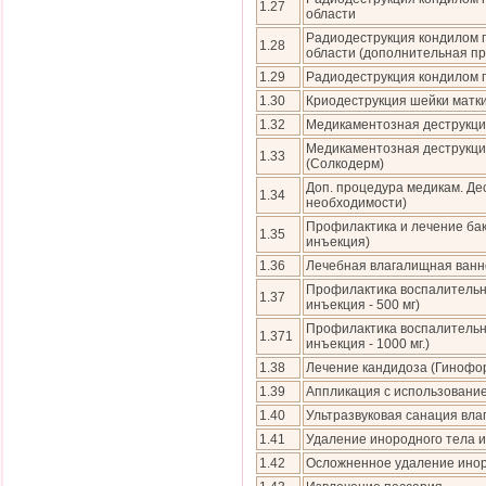
1.27
области
Радиодеструкция кондилом 
1.28
области (дополнительная п
1.29
Радиодеструкция кондилом 
1.30
Криодеструкция шейки матк
1.32
Медикаментозная деструкци
Медикаментозная деструкци
1.33
(Солкодерм)
Доп. процедура медикам. Де
1.34
необходимости)
Профилактика и лечение бак
1.35
инъекция)
1.36
Лечебная влагалищная ванн
Профилактика воспалительн
1.37
инъекция - 500 мг)
Профилактика воспалительн
1.371
инъекция - 1000 мг.)
1.38
Лечение кандидоза (Гинофо
1.39
Аппликация с использовани
1.40
Ультразвуковая санация вла
1.41
Удаление инородного тела 
1.42
Осложненное удаление инор