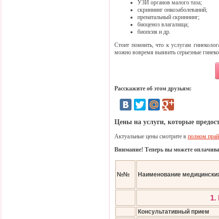
УЗИ органов малого таза;
скриннинг онкозаболеваний;
пренатальный скриннинг;
биоценоз влагалища;
биопсия и др.
Стоит помнить, что к услугам гинеколога
можно вовремя выявить серьезные гинекол
Расскажите об этом друзьям:
Цены на услуги, которые предос
Актуальные цены смотрите в
полном прай
Внимание! Теперь вы можете оплачива
№№
Наименование медицинских
1.
Консультативный прием