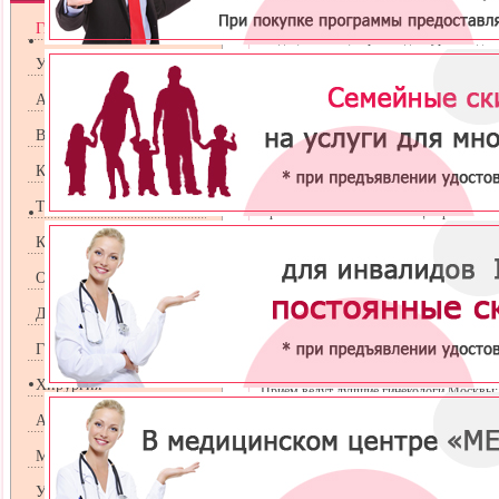
Квалифицированный гинеколог в Москве н
Гинекология
Медицинский центр «Мединкур», созданн
приглашает всех женщин пройти обследов
Урология
За годы работы наша клиника наработала
Андрология
женской половой системы. Мы гарантиру
отнесется к проблеме каждой пациентки 
Венерология
Наша гинекология имеет в распоряжени
лечения женских заболеваний. А в случа
Косметология
ведь иногда требуется и их консультация.
Терапия
Врачи гинекологи нашего центра в сво
института им. Склифосовского. Именно
Кардиология
клиники, ведь они не только сумели орг
услуг для женщин, но и передали свой оп
Оториноларингология
Дерматология
Каждый гинеколог центра «Мединкур» 
Гастроэнтрология
навыков, поэтому наши специалисты спра
Хирургия
Приём ведут лучшие гинекологи Москвы:
Аллергология
Маммология
УЗИ