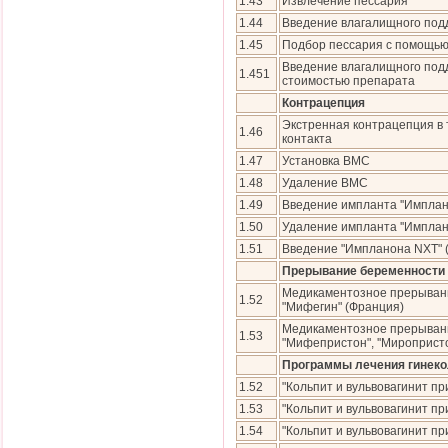
1.43
Извлечение пессария
1.44
Введение влагалищного под
1.45
Подбор пессария с помощью
Введение влагалищного под
1.451
стоимостью препарата
Контрацепция
Экстренная контрацепция в 
1.46
контакта
1.47
Установка ВМС
1.48
Удаление ВМС
1.49
Введение импланта ''Имплан
1.50
Удаление импланта ''Имплан
1.51
Введение "Импланона NXT" 
Прерывание беременности
Медикаментозное прерыван
1.52
"Мифегин" (Франция)
Медикаментозное прерыван
1.53
"Мифепристон", ''Миропристон
Программы лечения гинеко
1.52
"Кольпит и вульвовагинит п
1.53
"Кольпит и вульвовагинит п
1.54
"Кольпит и вульвовагинит п