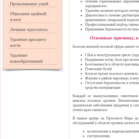
Лечение гормональных нарушений
Прокалывание ушей
эндокринолог;
Удаление полипов методом гистер
Обрезание крайней
Диагностика и лечение дисбактер
плоти
применением специальной видеоа
Профессиональный подбор гинекол
Прерывание беременности по пока
Лечение простатита
Основные причины, ко
Удаление вросшего
ногтя
Болезни женской половой сферы имеют сп
Сбои в менструальном цикле (заде
Удаление
Недержание мочи, боли при моче
новообразований
Болезненность в области поясниц
Появление белей
Боли во время полового контакта
Жжение в районе наружных и внут
Отсутствие беременности в течени
средства контрацепции
Каждый из вышеуказанных симптомов м
женских половых органов. Внематочная 
хронические заболевания придатков и сли
лечить врач гинеколог.
В нашем центре на Проспекте Мира на
обследований в области органов малога та
кольпоскопия и видеокольпоскоп
гистероскопия;