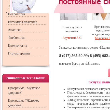
Эндокринология
Неврология
Интимная пластика
Врач гинекол
Врач акушер -
Анализы
эндокрино
гинеколог
кандидат мед
Флебология
Арутюнян А.С.
Миронова В
Проктология
Записаться к гинекологу центра «Меди
Гирудотерапия
8 (917) 565-60-99; 8 (495) 68
или через форму он-лайн записи:
Уникальные технологии!
Услуги наше
Программа "Мужское
Консультация гинеколога и перви
здоровье"
Подготовка к беременности - ак
фона женщины и состояния органо
УЗИ-диагностика беременности и
Программа "Женское
срока - проводит акушер гинеколо
здоровье"
Эндокринная и косметическая кор