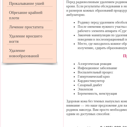
Перед радиоволновым удалением родинок 
Прокалывание ушей
крови. Если результаты обследования в н
и размеров кожных образований процедура
Обрезание крайней
амбулаторно.
плоти
Родинку перед удалением обезбол
После онемения нужного участка 
Лечение простатита
рабочего элемента аппарата «Сург
Закончив манипуляции по удалени
Удаление вросшего
поведении в послеоперационный п
ногтя
Место, где находилось кожное обр
излучению, сдирать образовавшую
Удаление
П
новообразований
Аллергическая реакция
Инфекционное заболевание
Воспалительный процесс
Гипертонический криз
Кардиостимулятор
Сахарный диабет
Эпилепсия
Беременность, менструация
Здоровая кожа без темных выпуклых кож
внимание — это наше предложение для вас
родинок навсегда. Вам просто необходимо
одним из доступных способов: