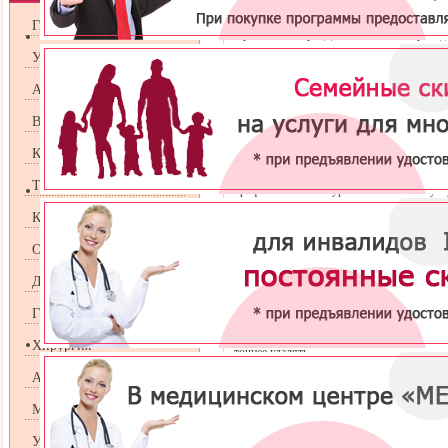
Быстрое и безболезненное удаление род
Гинекология
Проспекте Мира. Для безопасного проведе
огромным опытом работы и применяется к
Урология
Имея дело с кожными новообразованиями,
Андрология
родинок (невусов) и получить профессион
Удаление родинок на лице и коже всего 
Венерология
аппаратом «Сургитрон». Это портативный
быстрого лечения доброкачественных обр
Косметология
Мы гарантируем приемлемые цены в Москв
Терапия
профессиональном уровне. Стоимость услу
предоставляемого медицинского обслужи
Кардиология
Оториноларингология
Радиоволновое удале
Дерматология
Родинки удаляют не только для косметиче
Гастроэнтрология
трение, возрастные изменения и беременн
образования в опасное злокачественное.
Хирургия
точнее удалять.
Аллергология
Показания
Маммология
Расположение на коже головы, по
Видимый эстетический дефект — не
УЗИ
Размер родинки превышает 0,5 см