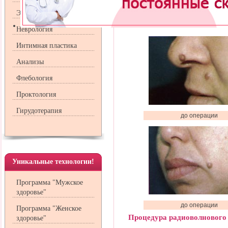
Спонтанный рост или изменение гр
Появление признаков воспаления: 
Эндокринология
Частое травмирование из-за своег
Неврология
Интимная пластика
Анализы
Флебология
Проктология
Гирудотерапия
до операции
Уникальные технологии!
Программа "Мужское
здоровье"
до операции
Программа "Женское
Процедура радиоволнового
здоровье"