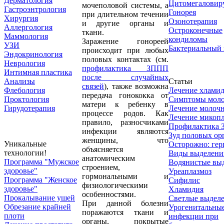
Дерматология
Цитомегаловир
мочеполовой системы, а
Гастроэнтрология
Гонорея
при длительном течении
Хирургия
Озонотерапия
и другие органы и
Аллергология
Остроконечные
ткани.
Маммология
кондиломы
Заражение гонореей
УЗИ
Бактериальный 
происходит при любых
Эндокринология
половых контактах (см.
Неврология
профилактика ЗППП
Интимная пластика
после случайных
Анализы
Статьи
связей
), также возможна
Флебология
Лечение хламид
передача гонококка от
Проктология
Симптомы мол
матери к ребенку в
Гирудотерапия
Лечение молоч
процессе родов. Как
Лечение микопл
правило, разносчиками
Профилактика
инфекции являются
Зуд половых ор
женщины, что
Уникальные
Осторожно: гер
объясняется
технологии!
Виды выделени
анатомическим
Программа "Мужское
Водянистые вы
строением,
здоровье"
Уреаплазмоз
гормональными и
Программа "Женское
Сифилис
физиологическими
здоровье"
Хламидия
особенностями.
Прокалывание ушей
Светлые выдел
При данной болезни
Обрезание крайней
Урогенитальны
поражаются ткани и
плоти
инфекции при
органы, покрытые