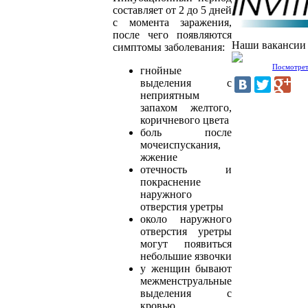
составляет от 2 до 5 дней
с момента заражения,
после чего появляются
Наши вакансии
симптомы заболевания:
Посмотрет
гнойные
выделения с
неприятным
запахом желтого,
коричневого цвета
боль после
мочеиспускания,
жжение
отечность и
покраснение
наружного
отверстия уретры
около наружного
отверстия уретры
могут появиться
небольшие язвочки
у женщин бывают
межменструальные
выделения с
кровью