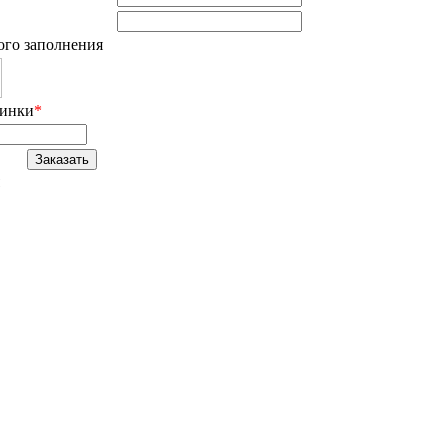
ого заполнения
тинки
*