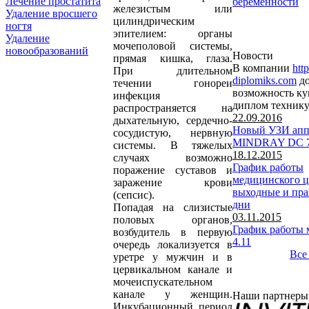
Лечение простатита
беременности
железистым или
Удаление вросшего
цилиндрическим
ногтя
эпителием: органы
Удаление
мочеполовой системы,
новообразований
Новости
прямая кишка, глаза.
В компании
http
При длительном
diplomiks.com
до
течении гонореи
возможность ку
инфекция
диплом техник
распространяется на
22.09.2016
дыхательную, сердечно-
Новый УЗИ апп
сосудистую, нервную
MINDRAY DC 
системы. В тяжелых
18.12.2015
случаях возможно
График работы
поражение суставов и
медицинского ц
заражение крови
выходные и пр
(сепсис).
дни
Попадая на слизистые
03.11.2015
половых органов,
График работы 
возбудитель в первую
4.11
очередь локализуется в
Все 
уретре у мужчин и в
цервикальном канале и
мочеиспускательном
канале у женщин.
Наши партнеры
Инкубационный период