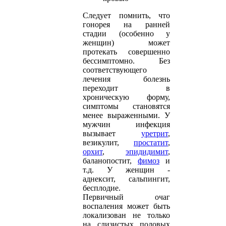
Следует помнить, что
гонорея на ранней
стадии (особенно у
женщин) может
протекать совершенно
бессимптомно. Без
соответствующего
лечения болезнь
переходит в
хроническую форму,
симптомы становятся
менее выраженными. У
мужчин инфекция
вызывает
уретрит
,
везикулит,
простатит
,
орхит
,
эпидидимит
,
баланопостит,
фимоз
и
т.д. У женщин -
аднексит, сальпингит,
бесплодие.
Первичный очаг
воспаления может быть
локализован не только
на слизистых половых