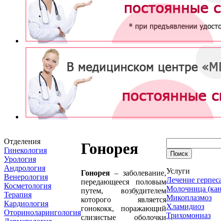
Отделения
Гонорея
Гинекология
Урология
Андрология
Услуги
Гонорея
– заболевание,
Венерология
Лечение герпес
передающееся половым
Косметология
Молочница (кан
путем, возбудителем
Терапия
Микоплазмоз
которого является
Кардиология
Хламидиоз
гонококк, поражающий
Оториноларингология
Трихомониаз
слизистые оболочки