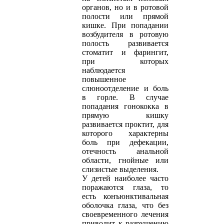
органов, но и в ротовой
полости или прямой
кишке. При попадании
возбудителя в ротовую
полость развивается
стоматит и фарингит,
при которых
наблюдается
повышенное
слюноотделение и боль
в горле. В случае
попадания гонококка в
прямую кишку
развивается проктит, для
которого характерны
боль при дефекации,
отечность анальной
области, гнойные или
слизистые выделения.
У детей наиболее часто
поражаются глаза, то
есть конъюнктивальная
оболочка глаза, что без
своевременного лечения
приводит к разрушению