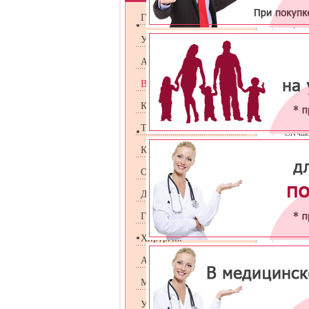
Гонор
Гинекология
поража
и ткани
Урология
Зараже
Андрология
случай
правил
Венерология
гормон
При д
Косметология
эпител
инфекц
Терапия
случая
Кардиология
Попада
мужчин
Оториноларингология
состав
Дерматология
Гастроэнтрология
Хирургия
Следуе
Аллергология
бессим
стано
Маммология
орхит
,
Первич
УЗИ