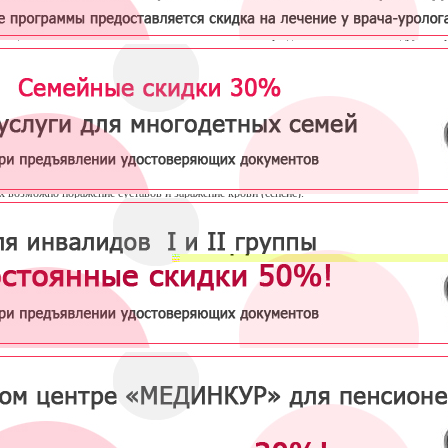
ея
– заболевание, передающееся половым путем, возбудителем которого является гоно
ющий слизистые оболочки мочеполовой системы, а при длительном течении и другие о
.
ние гонореей происходит при любых половых контактах (см.
профилактика ЗППП 
ных связей
), также возможна передача гонококка от матери к ребенку в процессе родов
о, разносчиками инфекции являются женщины, что объясняется анатомическим строе
альными и физиологическими особенностями.
анной болезни поражаются ткани и органы, покрытые железистым или цилиндрич
ием: органы мочеполовой системы, прямая кишка, глаза. При длительном течении го
ия распространяется на дыхательную, сердечно-сосудистую, нервную системы. В тя
х возможно поражение суставов и заражение крови (сепсис).
я на слизистые половых органов, возбудитель в первую очередь локализуется в уре
 и в цервикальном канале и мочеиспускательном канале у женщин. Инкубационный п
ляет от 2 до 5 дней с момента заражения, после чего появляются симптомы заболевания:
гнойные выделения с неприятным запахом желтого, коричневого цвета
боль после мочеиспускания, жжение
отечность и покраснение наружного отверстия уретры
около наружного отверстия уретры могут появиться небольшие язвочки
у женщин бывают межменструальные выделения с кровью
т помнить, что гонорея на ранней стадии (особенно у женщин) может протекать совер
птомно. Без соответствующего лечения болезнь переходит в хроническую форму, сим
вятся менее выраженными. У мужчин инфекция вызывает
уретрит
, везикулит,
прос
эпидидимит
, баланопостит,
фимоз
и т.д. У женщин - аднексит, сальпингит, бесплодие.
ный очаг воспаления может быть локализован не только на слизистых половых органов,