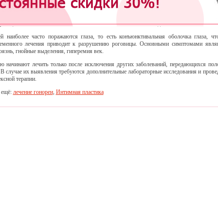
вой полости или прямой кишке. При попадании возбудителя в ротовую полость развив
ит и фарингит, при которых наблюдается повышенное слюноотделение и боль в гор
 попадания гонококка в прямую кишку развивается проктит, для которого характерны
фекации, отечность анальной области, гнойные или слизистые выделения.
й наиболее часто поражаются глаза, то есть конъюнктивальная оболочка глаза, чт
ременного лечения приводит к разрушению роговицы. Основными симптомами явля
оязнь, гнойные выделения, гиперемия век.
ю начинают лечить только после исключения других заболеваний, передающихся по
 В случае их выявления требуются дополнительные лабораторные исследования и прове
ксной терапии.
 ещё:
лечение гонореи
,
Интимная пластика