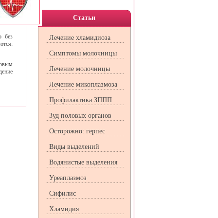
ается
ле. В
 боль
Статьи
о без
Лечение хламидиоза
ются:
Симптомы молочницы
ловым
Лечение молочницы
дение
Лечение микоплазмоза
Профилактика ЗППП
Зуд половых органов
Осторожно: герпес
Виды выделений
Водянистые выделения
Уреаплазмоз
Сифилис
Хламидия