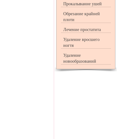
Прокалывание ушей
Обрезание крайней
плоти
Лечение простатита
Удаление вросшего
ногтя
Удаление
новообразований