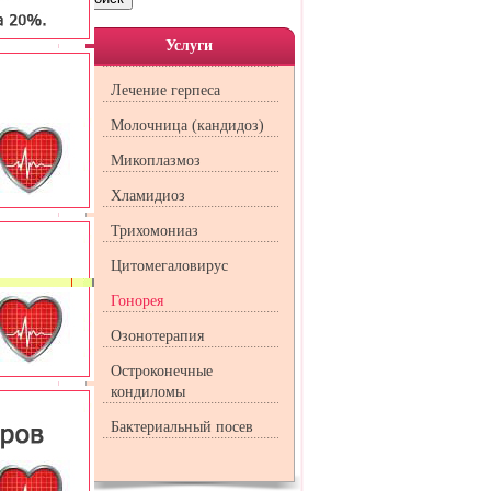
кокк,
рганы
Услуги
после
Лечение герпеса
. Как
нием,
Молочница (кандидоз)
Микоплазмоз
еским
нореи
желых
Хламидиоз
Трихомониаз
тре у
ериод
Цитомегаловирус
Гонорея
Озонотерапия
Остроконечные
кондиломы
шенно
птомы
Бактериальный посев
татит
,
 но и