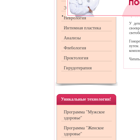
в рото
стомат
Эндокринология
случае
при де
Неврология
У дете
Интимная пластика
своев
светоб
Анализы
Гоноре
путем.
Флебология
компле
Проктология
Читать
Гирудотерапия
Уникальные технологии!
Программа "Мужское
здоровье"
Программа "Женское
здоровье"