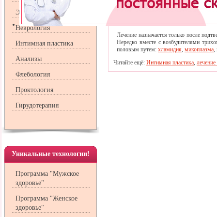
свежую инфекцию, которая может
хроническую (с момента зараж
Эндокринология
торпидное течение
трихомонадоносительство, при 
Неврология
Лечение назначается только после подт
Нередко вместе с возбудителями трих
Интимная пластика
половым путем:
хламидия
,
микоплазма
,
Анализы
Читайте ещё:
Интимная пластика
,
лечение
Флебология
Проктология
Гирудотерапия
Уникальные технологии!
Программа "Мужское
здоровье"
Программа "Женское
здоровье"