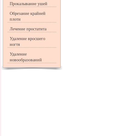
Прокалывание ушей
Обрезание крайней
плоти
Лечение простатита
Удаление вросшего
ногтя
Удаление
новообразований