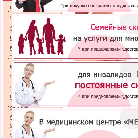
Гинекология
Урология
Андрология
Венерология
Косметология
Терапия
Кардиология
Оториноларингология
В норме в течение 2 - 4 минут должно б
Это время и является продолжительность
Дерматология
Остановка кровотечения — это целый к
помощью пробы "Дуке" оценивается сосуд
Гастроэнтрология
нарушении стенки сосудов (прокол иглой)
активизируются тромбоциты. Происходит 
Хирургия
первичным тромбом.
Аллергология
Таким образом, проба дает возможность о
и состояние тромбоцитарной системы в пл
Маммология
Удлинение времен кровотечения может б
печени, крови, длительном приеме ацети
УЗИ