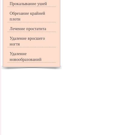
Прокалывание ушей
Обрезание крайней
плоти
Лечение простатита
Удаление вросшего
ногтя
Удаление
новообразований