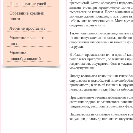
прерывистой, часто наблюдается парадокс
Прокалывание ушей
явление: моча при переполненном мочево
выделяется по каплям. После окончания а
Обрезание крайней
мочеиспускания происходит повторное в
плоти
небольшого количества мочи. Моча мутна
содержит гнойные нити.
Лечение простатита
Также появляются белесые водянистые в
Удаление вросшего
из мочеиспускательного канала, особенно
опорожнения кишечника или тяжелой физ
ногтя
нагрузки.
Удаление
В области промежности или в прямой ки
новообразований
появляется припухлость, болезненная при
надавливании; ощущаются боль и жжение 
мочеиспускания.
Иногда возникают колющие или тупые бол
ощущаются в надлобковой и паховой облас
промежности, в прямой кишке и в наруж
полноты, давления и зуда. Иногда наблюда
При длительном течении заболевания воз
состояние здоровья: развиваются повышен
пищеварения, расстройство половых фун
Наблюдаются не связанное с половым воз
эякуляции, вплоть до полного ее отсутств