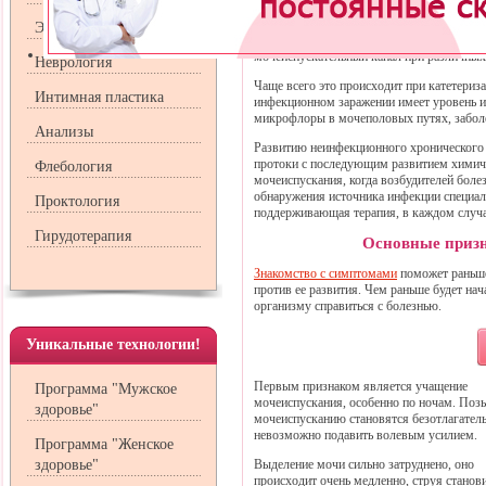
Кроме того, микробы могут заноситься в 
Эндокринология
инфекции, имеющихся, например, в легких,
мочеиспускательный канал при различных
Неврология
Чаще всего это происходит при катетери
Интимная пластика
инфекционном заражении имеет уровень и
микрофлоры в мочеполовых путях, заболе
Анализы
Развитию неинфекционного хронического п
протоки с последующим развитием химиче
Флебология
мочеиспускания, когда возбудителей болез
обнаружения источника инфекции специа
Проктология
поддерживающая терапия, в каждом случа
Гирудотерапия
Основные призн
Знакомство с симптомами
поможет раньше
против ее развития. Чем раньше будет нач
организму справиться с болезнью.
Уникальные технологии!
Первым признаком является учащение
Программа "Мужское
мочеиспускания, особенно по ночам. Поз
здоровье"
мочеиспусканию становятся безотлагател
невозможно подавить волевым усилием.
Программа "Женское
здоровье"
Выделение мочи сильно затруднено, оно
происходит очень медленно, струя станов