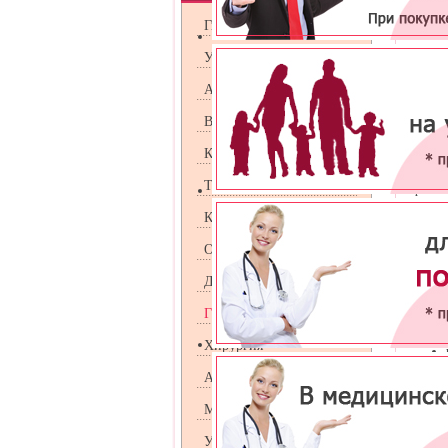
Гастрод
Гинекология
кишке с
Урология
Андрология
По тече
он може
Венерология
При хро
процесс
Косметология
и двена
Терапия
Причины
защищаю
Кардиология
Предрас
Оториноларингология
Дерматология
Гастроэнтрология
Хирургия
Аллергология
Под вли
двигате
бактерии
Маммология
УЗИ