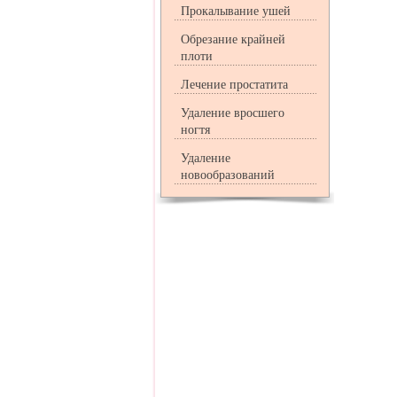
Прокалывание ушей
Обрезание крайней
плоти
Лечение простатита
Удаление вросшего
ногтя
Удаление
новообразований