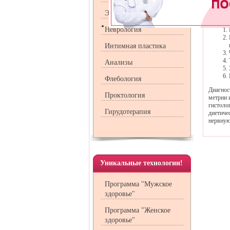
Гастрод
Эндокринология
От этог
Неврология
Интимная пластика
Анализы
Флебология
Диагнос
Проктология
метрии 
гистоло
Гирудотерапия
диетиче
нервную
Уникальные технологии!
Программа "Мужское
здоровье"
Программа "Женское
здоровье"