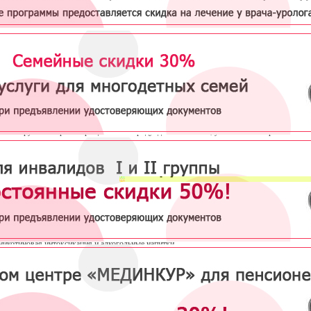
уоденит — это заболевание, сопровождающееся воспалением в желудке, двенадцатиперс
лизистых оболочек.
Причины
нию болезни различают две формы гастродуоденита — острую и хроническую. В первом
т быть вызван грубой пищей, бактериальной инфекцией, химически агрессивными вещес
нических формах воспаления слизистой оболочки часто возникают эрозивные и язвенны
ы. В свою очередь хронический гастродуоденит всегда встречается при язвенной болезни
дцатиперстной кишки.
 — нарушение кровообращения в гастродуоденальной зоне, уменьшение выработки сли
щей оболочку, и повышенная секреция клетками желудка соляной кислоты.
полагающие факторы:
стрессовые ситуации и длительные психоэмоциональные нагрузки;
нерациональное питание и систематическое нарушение его режима;
хронические заболевания — эндокринные, сердечно-сосудистые, болезни печени и желчн
пузыря;
прием лекарственных препаратов (нестероидные противовоспалительные, ацетилсалицил
кислота);
генетическая предрасположенность;
никотиновая интоксикация и алкогольные напитки.
янием этих факторов создаются условия для изменения секреции желудка, расстройства
льной активности (дискинезия) двенадцатиперстной кишки, агрессивного воздействия (в
 Helicobacter pylori и других.
Клинические проявления