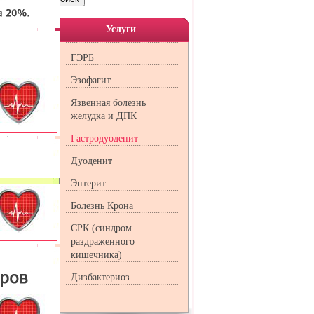
тной
Услуги
ГЭРБ
 случае
твами.
Эзофагит
е
Язвенная болезнь
 желудка
желудка и ДПК
зи,
Гастродуоденит
Дуоденит
Энтерит
ого
Болезнь Крона
овая
СРК (синдром
раздраженного
кишечника)
 75%)
Дизбактериоз