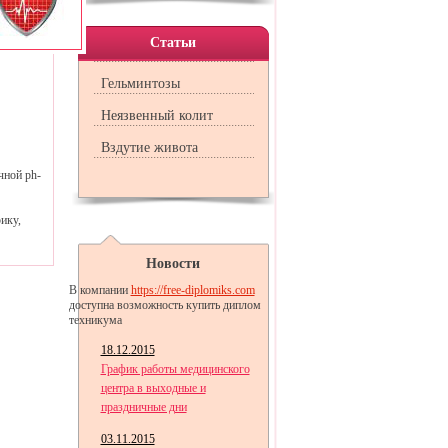
шенной.
Статьи
Гельминтозы
Неязвенный колит
Вздутие живота
чной ph-
ику,
Новости
В компании
https://free-diplomiks.com
доступна возможность купить диплом
техникума
18.12.2015
График работы медицинского
центра в выходные и
праздничные дни
03.11.2015