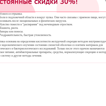
уоденит может протекать с нормальной секрецией, пониженной, но чаще всего — с повы
о во многом зависит и проявление заболевания. Основные симптомы:
Изжога и отрыжка.
Боли в подложечной области и вокруг пупка. Они часто связаны с приемом пищи, могут
возникать после эмоциональных и физических нагрузок.
Чувство тяжести и "распирания" под мечевидным отростком.
Тошнота, рвота.
Запоры или поносы.
Раздражительность, быстрая утомляемость.
тика основана на определении кислотности желудочной секреции методом внутрижелудо
и эндоскопического изучения состояния слизистой оболочки со взятием материала для
гического и бактериологического исследований. Только после этого врачом назначаются
ское питание, антибактериальные препараты, средства, нормализующие секрецию и мотор
 систему и другие методы лечения.