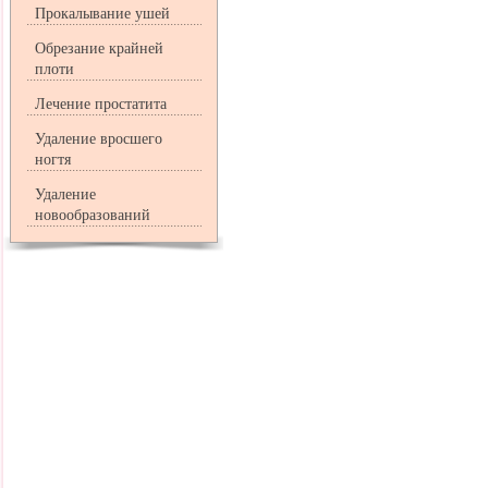
Прокалывание ушей
Обрезание крайней
плоти
Лечение простатита
Удаление вросшего
ногтя
Удаление
новообразований