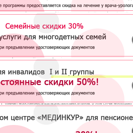
ский центр "МЕДИНКУР" предлагает пройти экспресс-тест на сифилис для быстрого
ения наличия в крови антител к возбудителю заболевания (бледной спирохете) методом
роматографического анализа.
с-тест используется в случае возникновения сомнений по поводу здоровья полового пар
чайных половых связях.
Состав и способ применения
одержит реактив с антигеном (кардиолипиновый комплекс), салфетку, пропитанную
тическим раствором и скарификатор для прокола кожи пальца и получения крови.
после обработки кожи делается ее прокол;
капля полученной крови с помощью пипетки вносится в углубление специального стекл
планшета;
туда же из флакончика вносятся две капли реагента;
оценивается результат через 10 минут, но не позднее 20-й минуты.
аллельные линии красной окраски в зоне тестирования являются свидетельством положи
та, одна линия красного цвета на уровне маркировки "С" — отрицательного, то есть заб
ружено.
вие окрашенных линий или наличие только одной линии, но в области маркировки, обоз
"Т" означает недостоверность или недействительность пробы. В этом случае необходимо
ть тестирование.
рность результатов составляет около 99%. Раннее обращение к дерматологу с целью при
нных методов лечения при положительном результате теста оказывают хороший эффект.