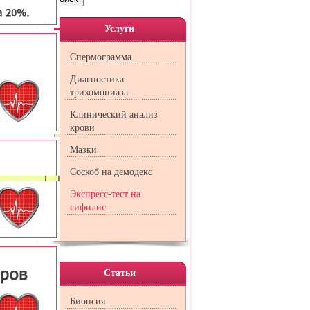
Услуги
тнера и
Спермограмма
Диагностика
трихомониаза
Клинический анализ
крови
янного
Мазки
Соскоб на демодекс
тельного
Экспресс-тест на
олевание
сифилис
наченной
менения
Статьи
Биопсия