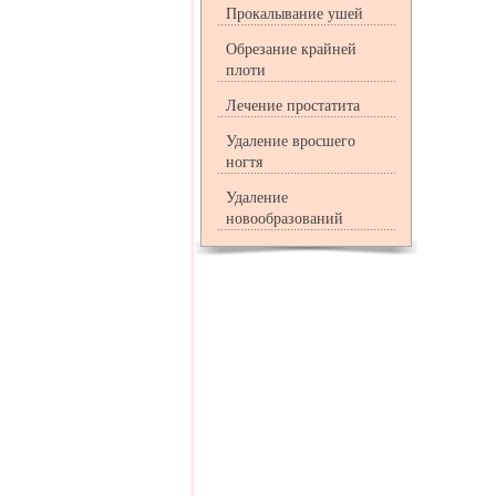
Прокалывание ушей
Обрезание крайней
плоти
Лечение простатита
Удаление вросшего
ногтя
Удаление
новообразований