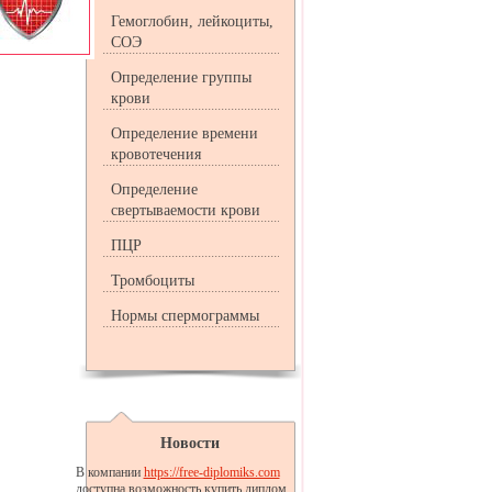
Гемоглобин, лейкоциты,
СОЭ
Определение группы
крови
Определение времени
кровотечения
Определение
свертываемости крови
ПЦР
Тромбоциты
Нормы спермограммы
Новости
В компании
https://free-diplomiks.com
доступна возможность купить диплом