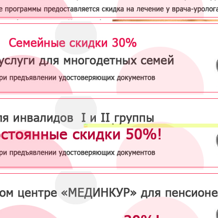
а представляет собой грыжу внутренних
чек сухожилия, вышедших через
шиеся наружные оболочки с образованием
го мешка, наполняющегося синовиальной
тью. Выход этой жидкости в окружающие
ерез узкое отверстие горлышка грыжевого
невозможно, поэтому синовиальная
ь постепенно загустевает, превращаясь в
азную субстанцию.
ие гигром необходимо в том случае, когда они причиняют физическое неудобс
ческий дефект.
Причины появления гигромы
ие гигром всегда связано с травмой, резкой физической нагрузкой на сухожильное соч
о результат длительной перегрузки тканей. Локализуется такое образование, в осно
стороне запястья в проксимальном отделе, в области шеи, коленного и локтевого сустав
 при этом особенных болей не испытывает, так как жидкостное физическое давление
 и в сухожильном влагалище равны. В процессе своего образования полость гигро
ировать и образование рассосется само по себе. Выбор метода удаления гигром зак
ественно в хирургическом иссечении образования. В этом случае возможность 
ания весьма маловерятна.
Как удаляют гигрому
ицинском центре "МЕДИНКУР"
истами проводится диагностика патологии
матозных образований, а также