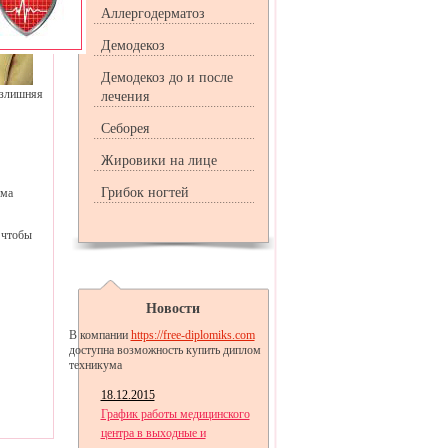
Аллергодерматоз
Демодекоз
Демодекоз до и после
злишняя
лечения
Себорея
Жировики на лице
Грибок ногтей
ома
 чтобы
Новости
В компании
https://free-diplomiks.com
доступна возможность купить диплом
техникума
18.12.2015
График работы медицинского
центра в выходные и