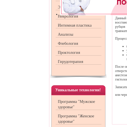
осущес
удален
Эндокринология
аппарат
Неврология
Данный
восстан
Интимная пластика
рубцов
травмат
Анализы
Процесс
Флебология
Проктология
Гирудотерапия
После о
отверст
анестези
гистоло
Записать
Уникальные технологии!
или чер
Программа "Мужское
здоровье"
Программа "Женское
здоровье"