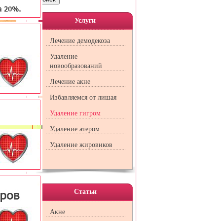
Услуги
Лечение демодекоза
Удаление
новообразований
Лечение акне
тво или
Избавляемся от лишая
Удаление гигром
ленение,
вном, на
Удаление атером
ов.
Удаление жировиков
 в самой
мы может
лючается
рецидива
Статьи
Акне