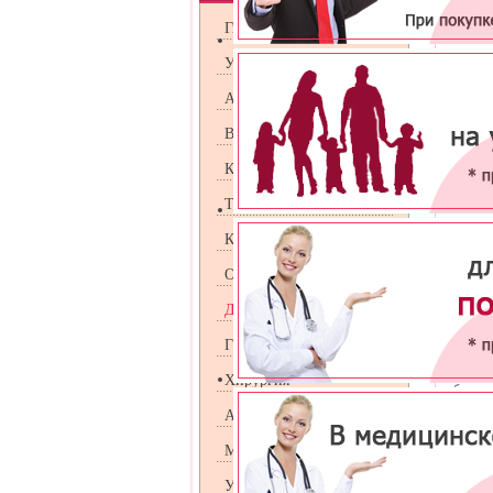
Гигром
Гинекология
оболо
разошед
Урология
грыжево
жидкос
Андрология
ткани ч
мешка 
Венерология
жидкост
желеобр
Косметология
Удален
космети
Терапия
Кардиология
Появлен
Оториноларингология
либо эт
тыльной 
Дерматология
Пациент
гигроме
Гастроэнтрология
склероз
преимущ
Хирургия
образов
Аллергология
Маммология
В мед
специал
гигро
УЗИ