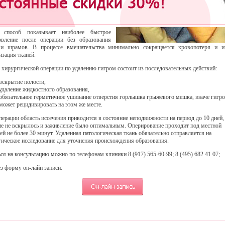
твляются операции малой хирургии по
ию гигром радиоволновым скальпелем
а Сургитрон.
 способ показывает наиболее быстрое
овление после операции без образования
 и шрамов. В процессе вмешательства минимально сокращается кровопотеря и и
изация тканей.
 хирургической операции по удалению гигром состоит из последовательных действий:
вскрытие полости,
удаление жидкостного образования,
обязательное герметичное ушивание отверстия горлышка грыжевого мешка, иначе гигр
может рецидивировать на этом же месте.
перации область иссечения приводится в состояние неподвижности на период до 10 дней,
ие не вскрылось и заживление было оптимальным. Оперирование проходит под местной
ей не более 30 минут. Удаленная патологическая ткань обязательно отправляется на
гическое исследование для уточнения происхождения образования.
ся на консультацию можно по телефонам клиники 8 (917) 565-60-99; 8 (495) 682 41 07;
ез форму он-лайн записи: