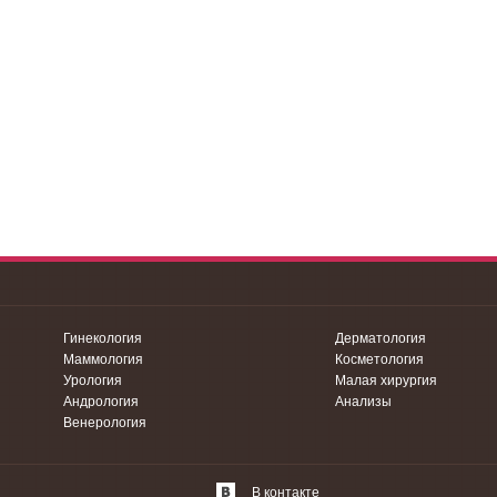
Гинекология
Дерматология
Маммология
Косметология
Урология
Малая хирургия
Андрология
Анализы
Венерология
В контакте