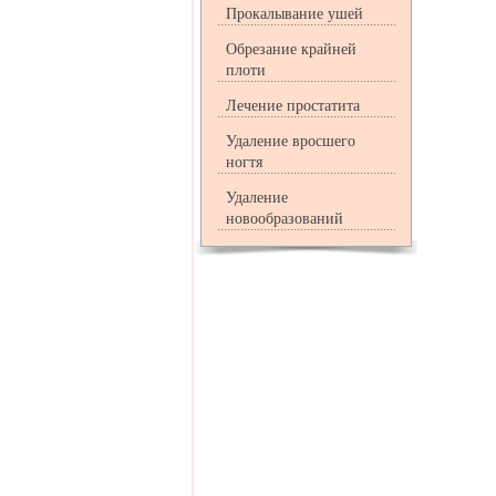
Прокалывание ушей
Обрезание крайней
плоти
Лечение простатита
Удаление вросшего
ногтя
Удаление
новообразований