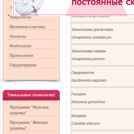
Эндокринология
Микоплазма гениталиум
Mycoplasma genitalium
Неврология
Интимная пластика
Уреаплазма урелитикум
Анализы
Ureaplasma urealyticum
Флебология
Уреаплазма парвум
Проктология
Ureaplasma parvum
Гирудотерапия
Гарднерелла
Gardnerella vaginalis
Гонорея
Уникальные технологии!
Neisseria gonorrhea
Программа "Мужское
здоровье"
Кандида
Программа "Женское
Candida albicans
здоровье"