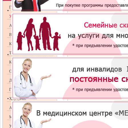
Гинекология
Наименование
Урология
Андрология
Венерология
Микроскопическое исследование
Косметология
Мазок из уретры на флору
Терапия
Соскоб из уретры методом ПЦР
Кардиология
Оториноларингология
Хламидии
Дерматология
Chlamydia trachomatis
Гастроэнтрология
Вирус прстого герпеса (ВПГ) I и II ти
Хирургия
Herpes simplex virus
Аллергология
Микоплазма хоминис
Маммология
Mycoplasma hominis
УЗИ