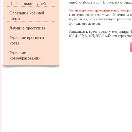
озноб, слабость и т.д.). В тяжелых случа
Прокалывание ушей
Лечение должно проводиться под контро
Обрезание крайней
к исчезновению симптомов болезни, а не
плоти
подавляется, что способствует развитию
длительного лечения.
Лечение простатита
Записаться к врачу урологу мед центра
682 41 07; 8 (495) 989-21-42 или через фо
Удаление вросшего
ногтя
Удаление
новообразований