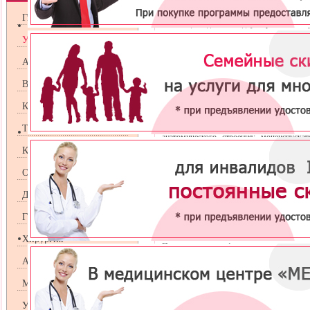
Пиелонефрит
- воспалительное заболе
Гинекология
бывающее одно- или двусторонним и п
острой или хронической форме.
Урология
Андрология
Венерология
Наиболее часто пиелонефритом стра
возрасте 30-40 лет. Нередко заболевание
Косметология
молодых женщин после начала полово
статистике, женщины страдают воспа
гораздо чаще мужчин, что объясняется 
Терапия
анатомического строения: мочеиспуск
инфекция легко проникает в мочево
Кардиология
мочевыделительной системы способствует
Оториноларингология
Заболевание может диагностироваться у
особенностями анатомического стро
Дерматология
мочекаменной болезни, хронического пр
путей и почек.
Гастроэнтрология
Причины возникновения пие
Хирургия
Проникновение инфекции в почку может 
Аллергология
Микроорганизмы попадают в п
путь заражения бывает при мочек
Маммология
когда есть нарушение динамики 
пузыря в мочеточники. Пр
УЗИ
восхождении инфекции по стенк