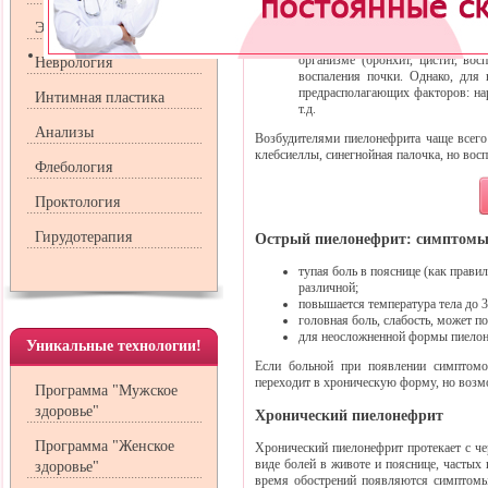
начинается в мочеточнике, наруш
Эндокринология
в почку вместе с мочой.
Инфекция попадает в почку ч
организме (бронхит, цистит, вос
Неврология
воспаления почки. Однако, для 
предрасполагающих факторов: на
Интимная пластика
т.д.
Анализы
Возбудителями пиелонефрита чаще всего 
клебсиеллы, синегнойная палочка, но вос
Флебология
Проктология
Гирудотерапия
Острый пиелонефрит: симптом
тупая боль в пояснице (как прави
различной;
повышается температура тела до 3
головная боль, слабость, может п
для неосложненной формы пиелон
Уникальные технологии!
Если больной при появлении симптомов
переходит в хроническую форму, но возм
Программа "Мужское
здоровье"
Хронический пиелонефрит
Программа "Женское
Хронический пиелонефрит протекает с че
виде болей в животе и пояснице, частых
здоровье"
время обострений появляются симптомы