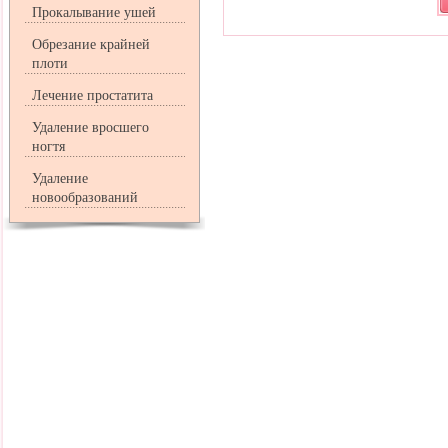
Прокалывание ушей
Обрезание крайней
плоти
Лечение простатита
Удаление вросшего
ногтя
Удаление
новообразований