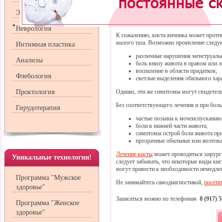
Эндокринология
Как
Неврология
К сожалению, киста яичника может протек
малого таза. Возможно проявление след
Интимная пластика
различные нарушения менструальн
Анализы
боль внизу живота в правом или л
воспаление в области придатков;
Флебология
светлые выделения обильного хар
Проктология
Однако, эти же симптомы могут свидетель
Без соответствующего лечения и при бо
Гирудотерапия
частые позывы к мочеиспусканию,
боли в нижней части живота;
симптомы острой боли живота при
прозрачные обильные или желтов
Лечение кисты
может проводиться хирург
Уникальные технологии!
следует забывать, что некоторые виды кис
могут привести к необходимости немедле
Программа "Мужское
Не занимайтесь самодиагностикой,
посети
здоровье"
Записаться можно по телефонам
8 (917) 
Программа "Женское
здоровье"